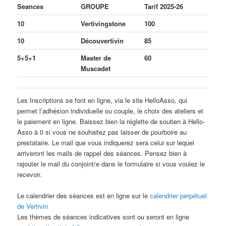
Seances
GROUPE
Tarif 2025-26
10
Vertivingstone
100
10
Découvertivin
85
5+5+1
Master de
60
Muscadet
Les Inscriptions se font en ligne, via le site HelloAsso, qui
permet l’adhésion individuelle ou couple, le choix des ateliers et
le paiement en ligne. Baissez bien la réglette de soutien à Hello-
Asso à 0 si vous ne souhaitez pas laisser de pourboire au
prestataire. Le mail que vous indiquerez sera celui sur lequel
arriveront les mails de rappel des séances. Pensez bien à
rajouter le mail du conjoint/e dans le formulaire si vous voulez le
recevoir.
Le calendrier des séances est en ligne sur le
calendrier perpétuel
de Vertivin
Les thèmes de séances indicatives sont ou seront en ligne