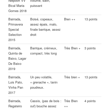
Niepoort VV
volume, salin,
Bical Maria
puissant
Gomes 2018
Bairrada,
Boisé, copeaux,
Bien ++
13 points
Primavera
assez épais, malo,
Special
finale barrique, assez
Selection
droit
2015
Bairrada,
Barrique, crémeux,
Très Bien +
3 points
Quinta de
compact, très long
Baixo, Lagar
De Baixo
2019
Bairrada,
Un peu volatile,
Très bien +
13 points
Luis Pato,
« grenache », tanin
Vinha Pan
poudreux.
2017
Bairrada,
Cassis, (pas de bois :
Très Bien
4 points
Regateiro
ouf) bouche assez
++