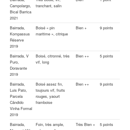
Campolargo,
tranchant, salin
Bical Barrica
2021
Bairrada,
Boisé « pin
Bien +
9 points
Kompassus
maritime », citrique
Réserve
2019
Bairrada, V
Boisé, citronné, très
Bien ++
5 points
Puro,
vif, long
Doravante
2019
Bairrada,
Boisé assez fin,
Bien ++
9 points
Luis Pato,
toujours vif, fruits
Parcela
rouges, yaourt
Cândido
framboise
Vinha Formal
2019
Bairrada,
Foin, très ample,
Très Bien +
5 points