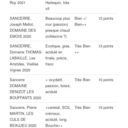
Roy 2021
Harlequin, très
vif
SANCERRE,
Beaucoup plus
Bien +/
13 points
Joseph Mellot,
mur (passion)
Bien++
DOMAINE DES
presque chaud
EMOIS 2020
(millésime ?)
SANCERRE,
Exotique, gras,
Très Bien
13 points
Domaine THOMAS-
acidulé en
++
LABAILLE, Les
finale, précis,
Aristides, Vieilles
franc
Vignes 2020
Sancerre
+ oxydatif,
Très Bien
10 points
DOMAINE
passion, boisé,
DENIZOT LES
acidulé
BOUFFANTS 2020
Sancerre, Pierre
+varietal, SO2,
Très Bien
15 points
MARTIN, LES
crémeux,
CULS DE
acidulé, long.
BEAUJEU 2020
Bouche++