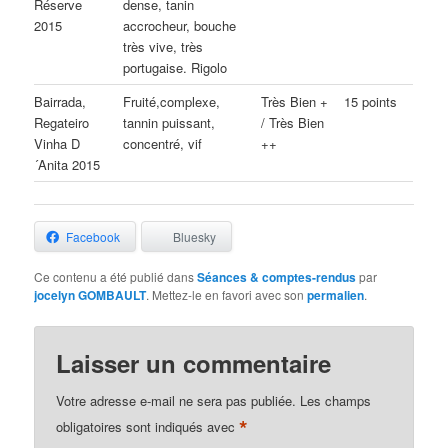
Réserve
dense, tanin
2015
accrocheur, bouche
très vive, très
portugaise. Rigolo
Bairrada,
Fruité,complexe,
Très Bien +
15 points
Regateiro
tannin puissant,
/ Très Bien
Vinha D
concentré, vif
++
´Anita 2015
Facebook
Bluesky
Ce contenu a été publié dans
Séances & comptes-rendus
par
jocelyn GOMBAULT
. Mettez-le en favori avec son
permalien
.
Laisser un commentaire
Votre adresse e-mail ne sera pas publiée.
Les champs
*
obligatoires sont indiqués avec