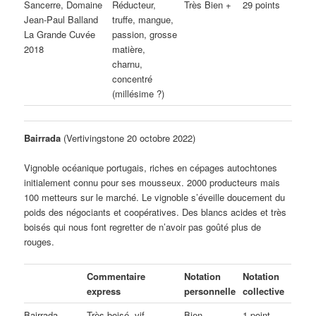
Sancerre, Domaine
Réducteur,
Très Bien +
29 points
Jean-Paul Balland
truffe, mangue,
La Grande Cuvée
passion, grosse
2018
matière,
charnu,
concentré
(millésime ?)
Bairrada
(Vertivingstone 20 octobre 2022)
Vignoble océanique portugais, riches en cépages autochtones
initialement connu pour ses mousseux. 2000 producteurs mais
100 metteurs sur le marché. Le vignoble s’éveille doucement du
poids des négociants et coopératives. Des blancs acides et très
boisés qui nous font regretter de n’avoir pas goûté plus de
rouges.
Commentaire
Notation
Notation
express
personnelle
collective
Bairrada,
Très boisé, vif,
Bien
1 point