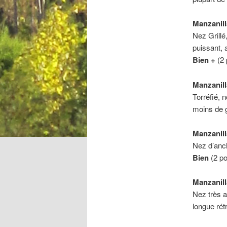
Manzanill
Nez Grill
puissant,
Bien +
(2 
Manzanill
Torréfié, 
moins de 
Manzanill
Nez d’anch
Bien
(2 po
Manzanill
Nez très a
longue rét