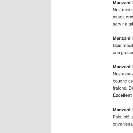
Manzanill
Nez moins 
assez gras
servir à ta
Manzanill
Bois mouil
une grosse
Manzanill
Nez assez 
bouche est
fraîche. D
Excellent
Manzanill
Foin, blé,
envahissan