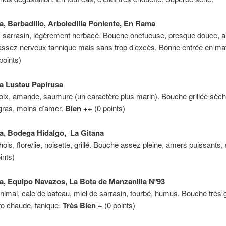
a, Barbadillo, Arboledilla Poniente, En Rama
é, sarrasin, légèrement herbacé. Bouche onctueuse, presque douce, 
 assez nerveux tannique mais sans trop d’excès. Bonne entrée en ma
points)
a Lustau Papirusa
noix, amande, saumure (un caractère plus marin). Bouche grillée sèche
gras, moins d’amer.
Bien ++
(0 points)
a, Bodega Hidalgo, La Gitana
ois, flore/lie, noisette, grillé. Bouche assez pleine, amers puissants, 
ints)
a, Equipo Navazos, La Bota de Manzanilla Nº93
nimal, cale de bateau, miel de sarrasin, tourbé, humus. Bouche très 
ro chaude, tanique.
Très Bien
+ (0 points)