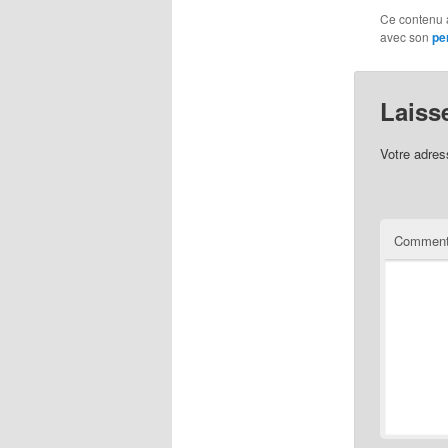
Ce contenu 
avec son
pe
Laiss
Votre adres
Comment