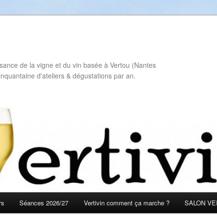
sance de la vigne et du vin basée à Vertou (Nantes
inquantaine d'ateliers & dégustations par an.
rs
Séances 2026/27
Vertivin comment ça marche ?
SALON VER