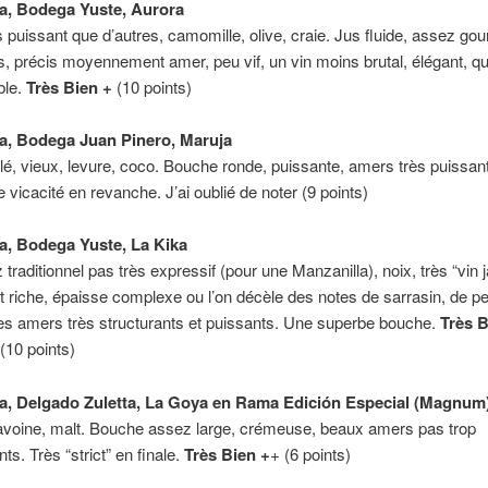
a, Bodega Yuste, Aurora
puissant que d’autres, camomille, olive, craie. Jus fluide, assez go
, précis moyennement amer, peu vif, un vin moins brutal, élégant, qu
ble.
Très Bien +
(10 points)
a, Bodega Juan Pinero, Maruja
lé, vieux, levure, coco. Bouche ronde, puissante, amers très puissan
 vicacité en revanche. J’ai oublié de noter (9 points)
a, Bodega Yuste, La Kika
traditionnel pas très expressif (pour une Manzanilla), noix, très “vin 
 riche, épaisse complexe ou l’on décèle des notes de sarrasin, de p
es amers très structurants et puissants. Une superbe bouche.
Très B
(10 points)
a, Delgado Zuletta, La Goya en Rama Edición Especial (Magnum
 avoine, malt. Bouche assez large, crémeuse, beaux amers pas trop
ts. Très “strict” en finale.
Très Bien +
+ (6 points)