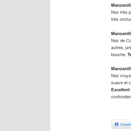
Manzanill
Nez très p
très onctu
Manzanill
Nez de Cog
autres, pr
bouche.
T
Manzanil
Nez moyen
suave et 
Excellent
confondan
Faceb