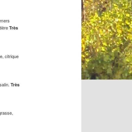
amers
tière
Très
, citrique
salin.
Très
grasse,