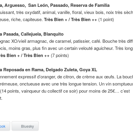
a, Arguesso, San León, Passado, Reserva de Familia
uissant, très oxydatif, animal, vanille, floral, vieux bois, noix très sè
euse, riche, capiteuse.
Très Bien + / Très Bien ++
(1 point)
a Pasada, Callejuela, Blanquito
nac XO/vieil armagnac, de caramel, patissier, café. Bouche très dif
écis, moins gras, plus fin avec un certain velouté aguicheur. Très long
rès Bien + / Très Bien ++
(7 points)
la Reposada en Rama, Delgado Zuleta, Goya XL
nement expressif d’oranger, de citron, de crème aux œufs. La bouc
crémeuse, onctueuse avec une très longue tension. Un vin somptueu
(14 points, vainqueur du collectif ce soir) pour moins de 25€… c’est
t.
ook
Bluesky