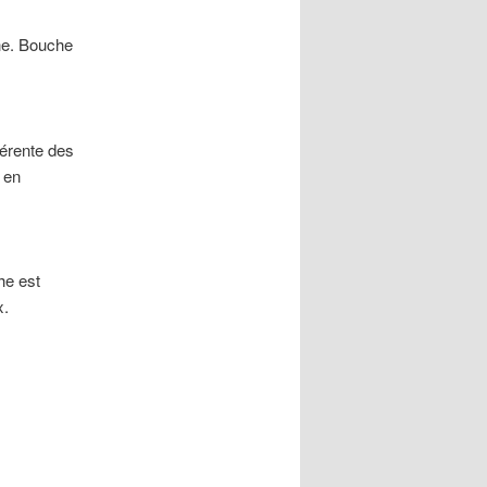
che. Bouche
férente des
 en
he est
x.