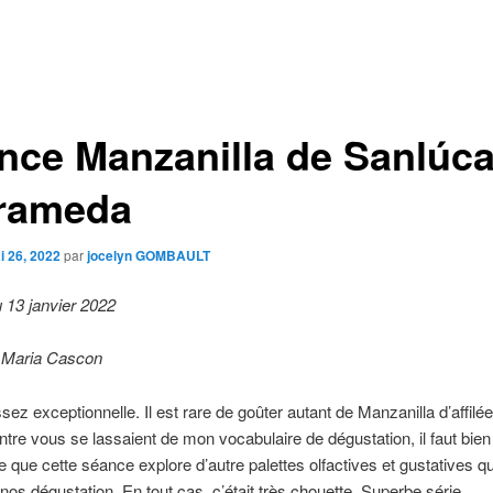
nce Manzanilla de Sanlúca
rameda
i 26, 2022
par
jocelyn GOMBAULT
 13 janvier 2022
 Maria Cascon
ez exceptionnelle. Il est rare de goûter autant de Manzanilla d’affilée
entre vous se lassaient de mon vocabulaire de dégustation, il faut bien
e que cette séance explore d’autre palettes olfactives et gustatives qu
 nos dégustation. En tout cas, c’était très chouette. Superbe série.