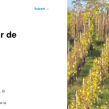
Suivant
→
r de
. Si
e la