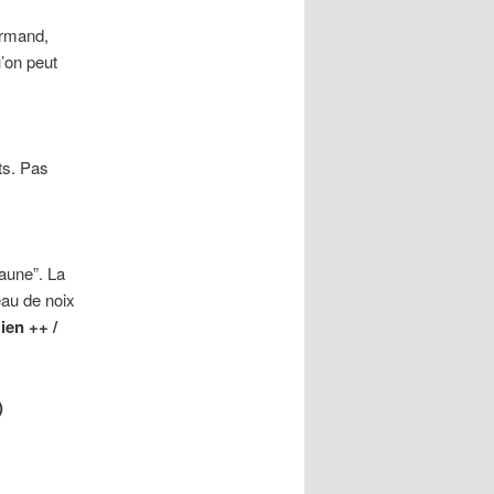
urmand,
’on peut
ts. Pas
jaune”. La
eau de noix
ien ++ /
)