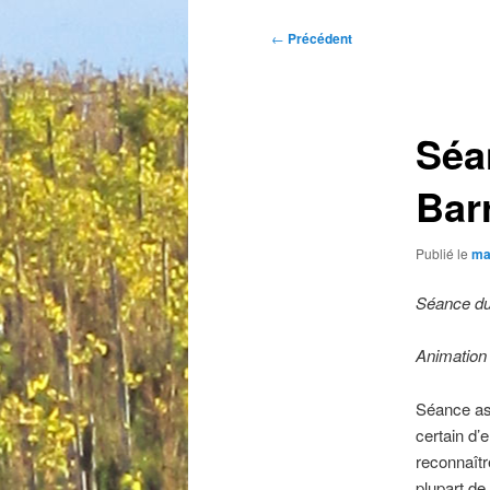
Navigation
←
Précédent
des
articles
Séa
Bar
Publié le
ma
Séance du
Animation
Séance ass
certain d’
reconnaîtr
plupart de