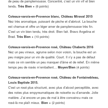
de peau de pamplemousse. Concentré, c’est un vin vif et bien
tendu.
Très Bien +
(6 points)
Coteaux-varois-en-Provence blanc, Château Miraval 2015
Nez très aromatique, puissant de pèche et d’abricot. La bouche
est charnue et offre un léger amer de pamplemousse très fin.
C’est un vin bien tendu, très droit. Bien fait. Bravo Angelina et
Brad.
Très Bien +
(10 points)
Coteaux-varois-en-Provence rosé, Château Chaberts 2016
Nez un peu vineux, agrume selon mon voisin, la bouche est un
peu maigre pour un vin de qualité. Court. Il n’y a pas de défaut
mais ce vin semble un peu manquer d’âme et de relief. En même
temps peu de rosés m’emballent…
Moyen/Bien
(4 points)
Coteaux-varois-en-Provence rosé, Château de Fontainebleau,
Louis Baptiste 2015.
C’est un rosé plus structuré, avec plus d’alcool perceptible, avec
des notes plus empyreumatiques de noisette ou d’amande. Jolie
matière. J’ai encore un peu de mal à être convaincu mais ce
rosé-là me plaît mieux.
Bien +
(2 points)