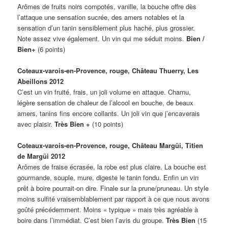
Arômes de fruits noirs compotés, vanille, la bouche offre dès
l’attaque une sensation sucrée, des amers notables et la
sensation d’un tanin sensiblement plus haché, plus grossier.
Note assez vive également. Un vin qui me séduit moins.
Bien /
Bien+
(6 points)
Coteaux-varois-en-Provence, rouge, Château Thuerry, Les
Abeillons 2012
C’est un vin fruité, frais, un joli volume en attaque. Charnu,
légère sensation de chaleur de l’alcool en bouche, de beaux
amers, tanins fins encore collants. Un joli vin que j’encaverais
avec plaisir.
Très Bien +
(10 points)
Coteaux-varois-en-Provence, rouge, Château Margüi, Titien
de Margüi 2012
Arômes de fraise écrasée, la robe est plus claire. La bouche est
gourmande, souple, mure, digeste le tanin fondu. Enfin un vin
prêt à boire pourrait-on dire. Finale sur la prune/pruneau. Un style
moins sulfité vraisemblablement par rapport à ce que nous avons
goûté précédemment. Moins « typique » mais très agréable à
boire dans l’immédiat. C’est bien l’avis du groupe.
Très Bien
(15