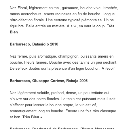
Nez Floral, légèrement animal, guimauve, bouche vive, kirschée,
tanins accrocheurs, amers racinaires en fin de bouche. Longue
rétro-olfaction florale. Une certaine typicité piémontaise. Un bel
équilibre. Belle entrée en matière. A 15€, ça vaut le coup.
Très
Bien
Barbaresco, Batasiolo 2010
Nez fermé, puis aromatique, champignon, puissants amers en
bouche. Fleurs fanées. Bouche avec des tanins un peu séchant.
De sérieux doutes sur la présence d’un léger bouchon. A revoir
Barbaresco, Giuseppe Cortese, Rabaja 2006
Nez légèrement volatile, profond, dense, un peu tertiaire qui
s’ouvre sur des notes florales. Le tanin est puissant mais il sait
s’effacer pour laisser la bouche propre, le vin est vif,
aromatiquement long en bouche. Encore une fois très classique
et bon.
Très Bien +
Barbaresco, Productori de Barbaresco, Riserva Muncagota