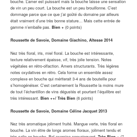
bouche. L’amer est puissant mais la bouche laisse une sensation
de vin un peu court. La bouche est un peu brouillonne. C’est
dommage parce que ce que j’ai goûté du domaine par ailleurs
était vraiment d’une très bonne stature… Mais cette entrée de
gamme n’emballe pas.
Bien +
(0 points)
Roussette de Savoie, Domaine Giachino, Altesse 2014
Nez très floral, iris, miel floral. La bouche est intéressante,
texture relativement épaisse, vif, très jolie tension. Notes
végétales en rétro-olfaction. Amers structurants. Très légères
notes oxydatives en rétro. Cela forme un ensemble assez
complexe en bouche qui mériterait 3-4 ans de bouteille pour
s’homogénéiser. C’est certainement la Roussette la moins mure
de tout l’échantillon de vins dégustés et pourtant l’équilibre est
très intéressant.
Bien ++/ Très Bien
(6 points)
Roussette de Savoie, Domaine Céline Jacquet 2013
Nez très aromatique joliment fruité. Mangue verte, très floral en
bouche. La vin étire de longs aromes floraux, joliment tendu et
très salin en bouche. Bel exercice convainquant.
Très Bien +
(7