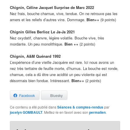
Chignin, Céline Jacquet Surprise de Marc 2022
Nez frais, bouche charnue, vive, tendue. On ne retrouve pas les
amers et les reliefs d’autres vins. Dommage.
Bien++
(9 points)
Chignin Gilles Berlioz Le Ja-Ja 2021
Nez oxydatif, chanvre, légère volatile. Bouche vive, très
mordante. Un peu monolithique.
Bien ++
(2 points)
Chignin, A&M Quénard 1992
L’expérience d’une vieille Jacquère est rare. Ici nous avons un
nez très tertiaire de feuille morte, d’humus. La bouche est ronde,
charnue, cela a dû être une acidité un peu violente qui est
désormais bien fondue. Intéressant.
Bien++
(2 points)
Facebook
Bluesky
Ce contenu a été publié dans
Séances & comptes-rendus
par
jocelyn GOMBAULT
. Mettez-le en favori avec son
permalien
.