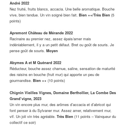
André 2022
Nez fruité, fruits blancs, accacia. Une belle aromatique. Bouche
vive, bien tendue. Un vin soigné bien fait.
Bien ++/Très Bien
(5
points)
Apremont Château de Mérande 2022
Racinaire au premier nez, assez épais/amer mais
indéniablement, il y a un petit défaut. Bret ou goût de souris. Je
pense goût de souris.
Moyen
Abymes A et M Quénard 2022
Réducteur, bouche assez charnue, saline, sensation de maturité
des raisins en bouche (fruit mur) qui apporte un peu de
gourmandise.
Bien ++
(10 points)
Chignin Vieilles Vignes, Domaine Berthollier, La Combe Des
Grand’vigne, 2023
Un vin encore plus mur, des arômes d’accacia et d’abricot qui
font penser à du Sylvaner mur. Assez amer, relativement mur,
vif. Un joli vin très agréable.
Très Bien
(11 points – Vainqueur du
collectif ce soir)