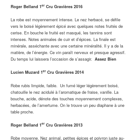
er
Roger Belland 1
Cru Gravières 2016
La robe est moyennement intense. Le nez herbacé, se défile
vers le boisé légèrement épicé avec quelques notes fruités de
cerise. En bouche le fruité est masqué, les tannins sont
intenses. Notes animales de cuir et d’épices. La finale est
minérale, asséchante avec une certaine minéralité. Il y a de la
matière, de l’énergie. Ce vin paraît nerveux et presque agressif.
Du temps lui laissera l’occasion de s’assagir.
Assez Bien
er
Lucien Muzard 1
Cru Gravières 2014
Robe rubis limpide, faible. Un fumé léger légèrement boisé,
chatouille le nez acidulé à l’aromatique de fraise, vanille. La
bouche, acide, dénote des touches moyennement complexes,
herbacées, de l’amertume. On le trouve un peu diaphane à une
table proche.
er
Roger Belland 1
Cru Gravières 2013
Robe moyenne. Nez animal, petites épices et poivron juste au-