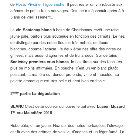
de
Rose
,
Pivoine
,
Figue sèche
. Il peut rester un vin robuste aux
arômes de petits fruits sauvages. Destiné à s’épanouir après 3 à
5 ans de vieillissement…
Le
vin Santenay blanc
à base de Chardonnay revêt une robe
jaune pâle, parfois plus soutenue en fonction des climats. Le nez
se distingue par des notes florales très nettes, de fleurs
blanches, comme l’acacia ; le deuxième nez offre des notes de
grillées, mais aussi d’agrumes et de fruits secs. Sur certains
Santenay premiers crus blancs
, le nez tirera sur des tonalités
plus ou moins affirmées. En bouche, c’est un vin blanc plutôt
puissant, la matière est dense, profonde, virile et musclée, sa
palette aromatique est très belle et tient bien en finale
ème
2
partie La dégustation
BLANC
C’est cette couleur qui ouvre le bal avec
Lucien Muzard
er
1
cru Maladière 2016
Robe pâle, citron jaune. Nez sur des notes herbacées, l’élevage
est là avec des arômes de vanille, d’ananas et un léger fumé. La