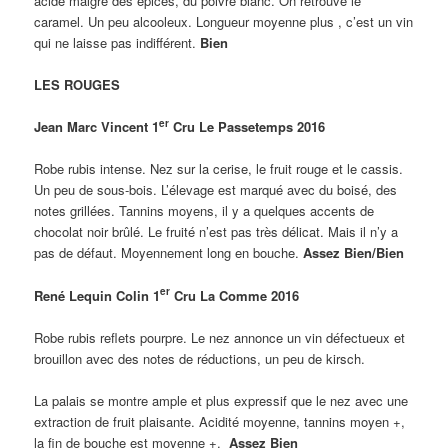
acide malgré des épices, du poivre blanc. On retrouve le
caramel. Un peu alcooleux. Longueur moyenne plus , c’est un vin
qui ne laisse pas indifférent.
Bien
LES ROUGES
er
Jean Marc Vincent 1
Cru Le Passetemps 2016
Robe rubis intense. Nez sur la cerise, le fruit rouge et le cassis.
Un peu de sous-bois. L’élevage est marqué avec du boisé, des
notes grillées. Tannins moyens, il y a quelques accents de
chocolat noir brûlé. Le fruité n’est pas très délicat. Mais il n’y a
pas de défaut. Moyennement long en bouche.
Assez Bien/Bien
er
René Lequin Colin 1
Cru La Comme 2016
Robe rubis reflets pourpre. Le nez annonce un vin défectueux et
brouillon avec des notes de réductions, un peu de kirsch.
La palais se montre ample et plus expressif que le nez avec une
extraction de fruit plaisante. Acidité moyenne, tannins moyen +,
la fin de bouche est moyenne +.
Assez Bien