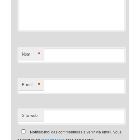
*
Nom
*
E-mail
Site web
Notifiez-moi des commentaires à venir via émail. Vous
pouvez aussi
vous abonner
sans commenter.