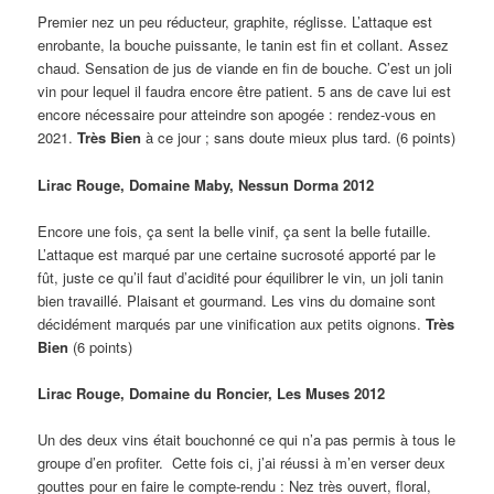
Premier nez un peu réducteur, graphite, réglisse. L’attaque est
enrobante, la bouche puissante, le tanin est fin et collant. Assez
chaud. Sensation de jus de viande en fin de bouche. C’est un joli
vin pour lequel il faudra encore être patient. 5 ans de cave lui est
encore nécessaire pour atteindre son apogée : rendez-vous en
2021.
Très Bien
à ce jour ; sans doute mieux plus tard. (6 points)
Lirac Rouge, Domaine Maby, Nessun Dorma 2012
Encore une fois, ça sent la belle vinif, ça sent la belle futaille.
L’attaque est marqué par une certaine sucrosoté apporté par le
fût, juste ce qu’il faut d’acidité pour équilibrer le vin, un joli tanin
bien travaillé. Plaisant et gourmand. Les vins du domaine sont
décidément marqués par une vinification aux petits oignons.
Très
Bien
(6 points)
Lirac Rouge, Domaine du Roncier, Les Muses 2012
Un des deux vins était bouchonné ce qui n’a pas permis à tous le
groupe d’en profiter. Cette fois ci, j’ai réussi à m’en verser deux
gouttes pour en faire le compte-rendu : Nez très ouvert, floral,