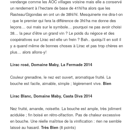
vendange comme les AOC villages voisine mais elle a conservé
un rendement à l’hectare de base de 41hl/ha alors que les
Rasteau/Gigondas en ont un de 38hl/hl. Mesquinerie me dira-t-on
: que le premier qui fera la différence de 3hl/ha me donne des
leçons… oui mais sur le symbole… pourquoi ne pas avoir choisi
38… la peur d’être un grand vin ? Le poids du négoce et des
coopératives sur Lirac est-elle un frein ? Bah.. quoiqu’il en soit il
y a quand même de bonnes choses à Lirac et pas trop chères en
plus… alors allons-y!
Lirac rosé, Domaine Maby, La Fermade 2014
Couleur grenadine, le nez est ouvert, aromatique fruité. La
bouche est facile, aimable, simple ; légèrement vive.
Bien
Lirac Blanc, Domaine Maby, Casta Diva 2014
Nez fruité, amande, noisette. La bouche est ample, très joliment
acidulée ; fin boisé en rétro-olfaction. Pas de chaleur excessive
en bouche. Une réelle maîtrise de la vinification : rien ne semble
laissé au hasard.
Très Bien
(8 points)