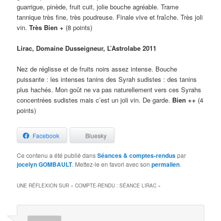
guarrigue, pinède, fruit cuit, jolie bouche agréable. Trame
tannique très fine, très poudreuse. Finale vive et fraîche. Très joli
vin.
Très Bien +
(8 points)
Lirac, Domaine Dusseigneur, L’Astrolabe 2011
Nez de réglisse et de fruits noirs assez intense. Bouche
puissante : les intenses tanins des Syrah sudistes : des tanins
plus hachés. Mon goût ne va pas naturellement vers ces Syrahs
concentrées sudistes mais c’est un joli vin. De garde.
Bien ++
(4
points)
Facebook
Bluesky
Ce contenu a été publié dans
Séances & comptes-rendus
par
jocelyn GOMBAULT
. Mettez-le en favori avec son
permalien
.
UNE RÉFLEXION SUR «
COMPTE-RENDU : SÉANCE LIRAC
»