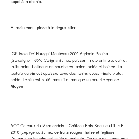
appel à la chimie.
Et maintenant place à la dégustation :
IGP Isola Dei Nuraghi Montessu 2009 Agricola Ponica
(Sardaigne – 60% Carignan)
: nez puissant, note animale, cuir et
fruits noirs. L’attaque en bouche est acide, salée et boisée. La
texture du vin est épaisse, avec des tanins secs. Finale plutôt
acide. Le vin est plutôt massif et manque un peu d’élégance.
Moyen
.
AOC Coteaux du Marmandais – Château Bois Beaulieu Little B
2010 (cépage côt)
: nez de fruits rouges, fraise et réglisse.
L’attaque en bouche est acide et perlante. On note de l’amertume