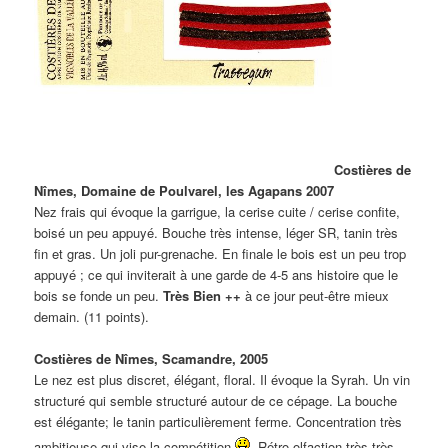
Costières de
Nîmes, Domaine de Poulvarel, les Agapans 2007
Nez frais qui évoque la garrigue, la cerise cuite / cerise confite,
boisé un peu appuyé. Bouche très intense, léger SR, tanin très
fin et gras. Un joli pur-grenache. En finale le bois est un peu trop
appuyé ; ce qui inviterait à une garde de 4-5 ans histoire que le
bois se fonde un peu.
Très Bien ++
à ce jour peut-être mieux
demain. (11 points).
Costières de Nîmes, Scamandre, 2005
Le nez est plus discret, élégant, floral. Il évoque la Syrah. Un vin
structuré qui semble structuré autour de ce cépage. La bouche
est élégante; le tanin particulièrement ferme. Concentration très
ambitieuse qui vise la compétition
. Rétro-olfaction très très