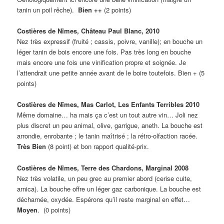
tanin un poil rêche).
Bien ++
(2 points)
Costières de Nîmes, Château Paul Blanc, 2010
Nez très expressif (fruité ; cassis, poivre, vanille); en bouche un
léger tanin de bois encore une fois. Pas très long en bouche
mais encore une fois une vinification propre et soignée. Je
l’attendrait une petite année avant de le boire toutefois. Bien + (5
points)
Costières de Nîmes, Mas Carlot, Les Enfants Terribles 2010
Même domaine… ha mais ça c’est un tout autre vin… Joli nez
plus discret un peu animal, olive, garrigue, aneth. La bouche est
arrondie, enrobante ; le tanin maîtrisé ; la rétro-olfaction racée.
Très Bien
(8 point) et bon rapport qualité-prix.
Costières de Nîmes, Terre des Chardons, Marginal 2008
Nez très volatile, un peu grec au premier abord (cerise cuite,
arnica). La bouche offre un léger gaz carbonique. La bouche est
décharnée, oxydée. Espérons qu’il reste marginal en effet…
Moyen
.
(0 points)