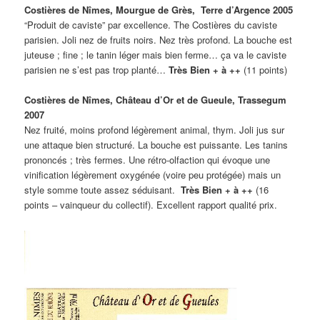
Costières de Nîmes, Mourgue de Grès, Terre d’Argence 2005
“Produit de caviste” par excellence. The Costières du caviste
parisien. Joli nez de fruits noirs. Nez très profond. La bouche est
juteuse ; fine ; le tanin léger mais bien ferme… ça va le caviste
parisien ne s’est pas trop planté…
Très Bien + à ++
(11 points)
Costières de Nîmes, Château d’Or et de Gueule, Trassegum
2007
Nez fruité, moins profond légèrement animal, thym. Joli jus sur
une attaque bien structuré. La bouche est puissante. Les tanins
prononcés ; très fermes. Une rétro-olfaction qui évoque une
vinification légèrement oxygénée (voire peu protégée) mais un
style somme toute assez séduisant.
Très Bien + à ++
(16
points – vainqueur du collectif). Excellent rapport qualité prix.