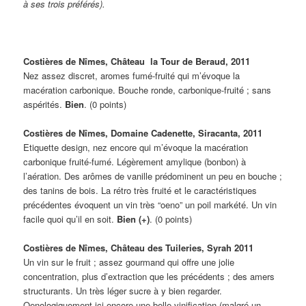
à ses trois préférés).
Costières de Nîmes, Château la Tour de Beraud, 2011
Nez assez discret, aromes fumé-fruité qui m’évoque la
macération carbonique. Bouche ronde, carbonique-fruité ; sans
aspérités.
Bien
. (0 points)
Costières de Nîmes, Domaine Cadenette, Siracanta, 2011
Etiquette design, nez encore qui m’évoque la macération
carbonique fruité-fumé. Légèrement amylique (bonbon) à
l’aération. Des arômes de vanille prédominent un peu en bouche ;
des tanins de bois. La rétro très fruité et le caractéristiques
précédentes évoquent un vin très “oeno” un poil markété. Un vin
facile quoi qu’il en soit.
Bien (+)
. (0 points)
Costières de Nîmes, Château des Tuileries, Syrah 2011
Un vin sur le fruit ; assez gourmand qui offre une jolie
concentration, plus d’extraction que les précédents ; des amers
structurants. Un très léger sucre à y bien regarder.
Oenologiquement ici encore une belle vinification (malgré un