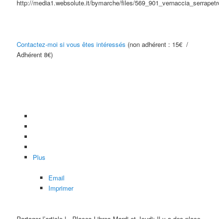
Contactez-moi si vous êtes intéressés
(non adhérent : 15€ /
Adhérent 8€)
Plus
Email
Imprimer
Partager l’article !
Places Libres Mardi et Jeudi: Il y a des place