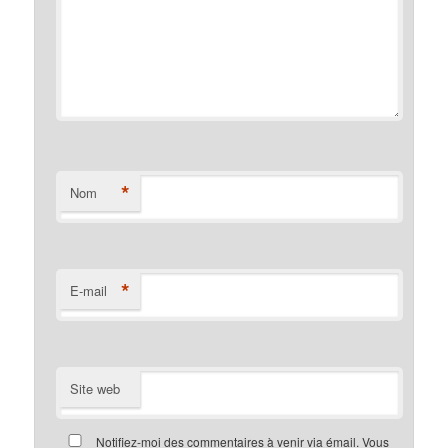
*
Nom
*
E-mail
Site web
Notifiez-moi des commentaires à venir via émail. Vous