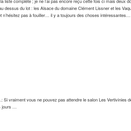
s la liste complète ; je ne l’ai pas encore reçu cette fois ci mais deux
u dessus du lot : les Alsace du domaine Clément Lissner et les Vaq
 et n’hésitez pas à fouiller… il y a toujours des choses intéressantes…
: Si vraiment vous ne pouvez pas attendre le salon Les Vertivinies des
s jours …