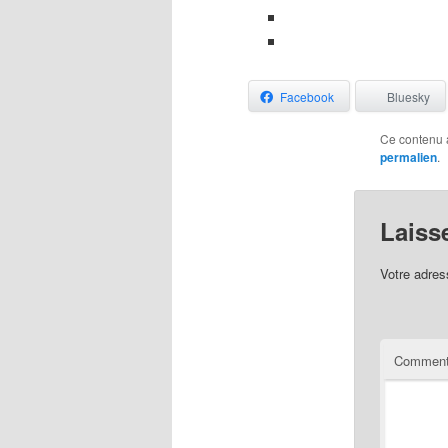
Facebook
Bluesky
Ce contenu 
permalien
.
Laiss
Votre adres
Comment