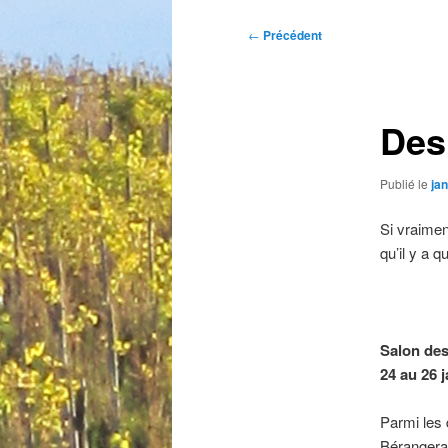
Navigation
←
Précédent
des
articles
Des
Publié le
jan
Si vraimen
qu’il y a 
Salon des 
24 au 26 j
Parmi les 
Bérangerai