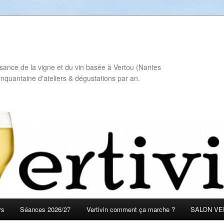
sance de la vigne et du vin basée à Vertou (Nantes
inquantaine d'ateliers & dégustations par an.
rs
Séances 2026/27
Vertivin comment ça marche ?
SALON VER