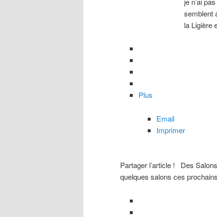
je n’ai pa
semblent a
la Ligière
Plus
Email
Imprimer
Partager l’article !
Des Salons.
quelques salons ces prochain