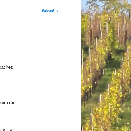
Suivant
→
 sachez
blain du
s Saint