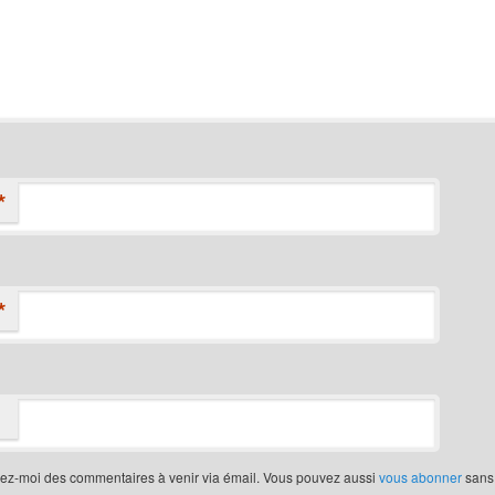
*
*
iez-moi des commentaires à venir via émail. Vous pouvez aussi
vous abonner
sans