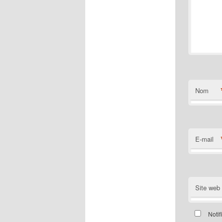
Nom
E-mail
Site web
Notif