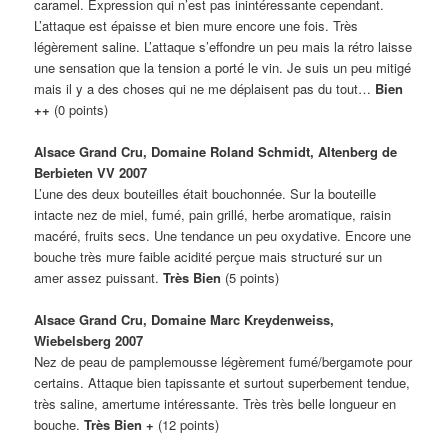
caramel. Expression qui n’est pas inintéressante cependant.
L’attaque est épaisse et bien mure encore une fois. Très
légèrement saline. L’attaque s’effondre un peu mais la rétro laisse
une sensation que la tension a porté le vin. Je suis un peu mitigé
mais il y a des choses qui ne me déplaisent pas du tout…
Bien
++
(0 points)
Alsace Grand Cru, Domaine Roland Schmidt, Altenberg de
Berbieten VV 2007
L’une des deux bouteilles était bouchonnée. Sur la bouteille
intacte nez de miel, fumé, pain grillé, herbe aromatique, raisin
macéré, fruits secs. Une tendance un peu oxydative. Encore une
bouche très mure faible acidité perçue mais structuré sur un
amer assez puissant.
Très Bien
(5 points)
Alsace Grand Cru, Domaine Marc Kreydenweiss,
Wiebelsberg 2007
Nez de peau de pamplemousse légèrement fumé/bergamote pour
certains. Attaque bien tapissante et surtout superbement tendue,
très saline, amertume intéressante. Très très belle longueur en
bouche.
Très Bien +
(12 points)