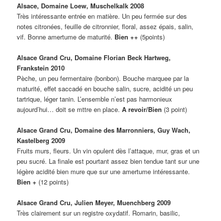
Alsace, Domaine Loew, Muschelkalk 2008
Très intéressante entrée en matière. Un peu fermée sur des
notes citronées, feuille de citronnier, floral, assez épais, salin,
vif. Bonne amertume de maturité.
Bien ++
(5points)
A
lsace Grand Cru, Domaine Florian Beck Hartweg,
Frankstein 2010
Pèche, un peu fermentaire (bonbon). Bouche marquee par la
maturité, effet saccadé en bouche salin, sucre, acidité un peu
tartrique, léger tanin. L’ensemble n’est pas harmonieux
aujourd’hui… doit se mttre en place.
A revoir/Bien
(3 point)
Alsace Grand Cru, Domaine des Marronniers, Guy Wach,
Kastelberg 2009
Fruits murs, fleurs. Un vin opulent dès l’attaque, mur, gras et un
peu sucré. La finale est pourtant assez bien tendue tant sur une
légère acidité bien mure que sur une amertume intéressante.
Bien +
(12 points)
Alsace Grand Cru, Julien Meyer, Muenchberg 2009
Très clairement sur un registre oxydatif. Romarin, basilic,