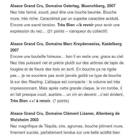
Alsace Grand Cru, Domaine Ostertag, Muenchberg, 2007
Nez très fermé, sourd, peut être une touche beurrée. Bouche
mure, très riche. Caractérisé par un superbe caractère acidulé.
Encore une sacré tension.
Très Bien +/à revoir
pour avoir une
expression du nez… (21 points – vainqueur du collectif)
Alsace Grand Cru, Domaine Marc Kreydenweiss, Kastelberg
2007
Encore une bouteille foireuse… bon il en reste une, grace au ciel.
Nez très puissant net et précis plutôt sur des arômes de tapis de
fougère et de fleurs des bois en avril. En bouche ça ne rigole
pas… je ne souviens pas avoir jamais goûté ce type de bouche
là sur des Riesling. L’attaque est compacte : le volume est très
impressionnant. Mais après cette grande claque, le vin tombe, il
en fait presque court, austère… un vin en devenir…c’est évident,
Très Bien ++/ à revoir
. (7 points)
Alsace Grand Cru, Domaine Clément Lissner, Altenberg de
Wolxheim 2003
Nez magnifique de Téquila, cire, agrumes, bouche joliment mure,
finement sucrée, parfaitement tendue sur une belle acidité bien