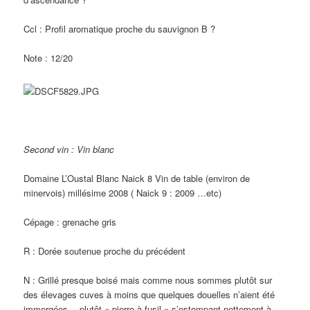
Ccl : Profil aromatique proche du sauvignon B ?
Note : 12/20
Second vin : Vin blanc
Domaine L’Oustal Blanc Naick 8 Vin de table (environ de
minervois) millésime 2008 ( Naick 9 : 2009 …etc)
Cépage : grenache gris
R : Dorée soutenue proche du précédent
N : Grillé presque boisé mais comme nous sommes plutôt sur
des élevages cuves à moins que quelques douelles n’aient été
immergées… plutôt « pierre à fusil » s’estompant nettement à