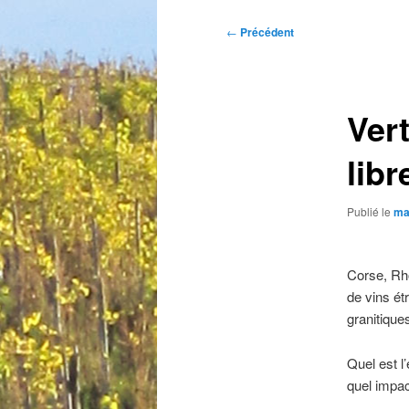
Navigation
←
Précédent
des
articles
Vert
libr
Publié le
ma
Corse, Rhô
de vins ét
granitique
Quel est l
quel impac