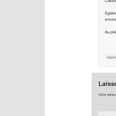
Clisso
Egalem
encore
Au plai
Répo
Laiss
Votre adres