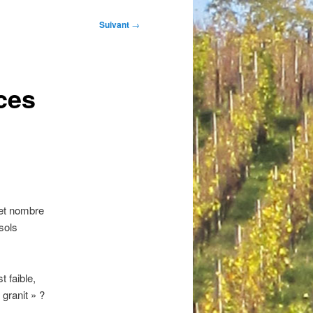
Suivant
→
aces
(et nombre
sols
t faible,
 granit » ?