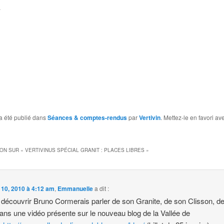
…
a été publié dans
Séances & comptes-rendus
par
Vertivin
. Mettez-le en favori av
ION SUR «
VERTIVINUS SPÉCIAL GRANIT : PLACES LIBRES
»
l 10, 2010 à 4:12 am
,
Emmanuelle
a dit :
découvrir Bruno Cormerais parler de son Granite, de son Clisson, d
dans une vidéo présente sur le nouveau blog de la Vallée de