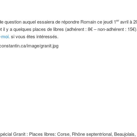
 de question auquel essaiera de répondre Romain ce jeudi 1
avril à 2
er
t il y a quelques places de libres (adhérent : 8€ – non-adhérent : 15€)
-moi.
si vous êtes intéressés.
spécial Granit : Places libres: Corse, Rhône septentrional, Beaujolais, 