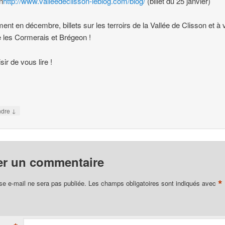
n
http://www.valleedeclisson-leblog.com/blog/
(billet du 25 janvier)
ent en décembre, billets sur les terroirs de la Vallée de Clisson et à 
 les Cormerais et Brégeon !
sir de vous lire !
↓
ndre
er un commentaire
*
se e-mail ne sera pas publiée.
Les champs obligatoires sont indiqués avec