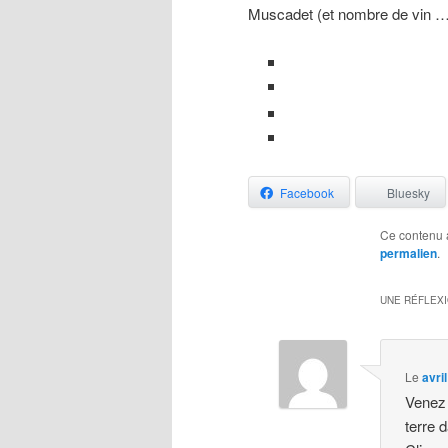
Muscadet (et nombre de vin 
Facebook
Bluesky
Ce contenu 
permalien
.
UNE RÉFLEX
Le
avri
Venez 
terre 