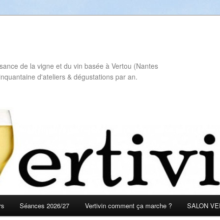
sance de la vigne et du vin basée à Vertou (Nantes
inquantaine d'ateliers & dégustations par an.
rs
Séances 2026/27
Vertivin comment ça marche ?
SALON VER