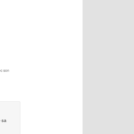
ec son
e sa