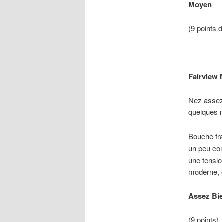
Moyen
(9 points 
Fairview 
Nez assez 
quelques n
Bouche fra
un peu com
une tensio
moderne, o
Assez Bi
(9 points)