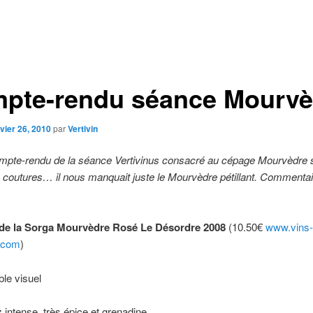
pte-rendu séance Mourvè
vier 26, 2010
par
Vertivin
compte-rendu de la séance Vertivinus consacré au cépage Mourvèdre
 coutures… il nous manquait juste le Mourvèdre pétillant. Commenta
de la Sorga Mourvèdre Rosé Le Désordre 2008
(10.50€
www.vins-
.com
)
ble visuel
intense, très épice et grenadine.