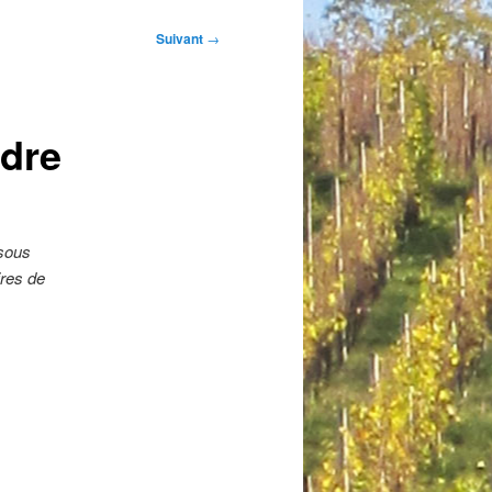
Suivant
→
dre
 sous
ires de