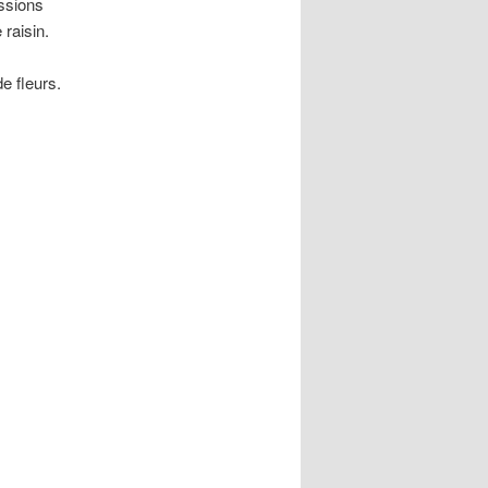
essions
raisin.
e fleurs.