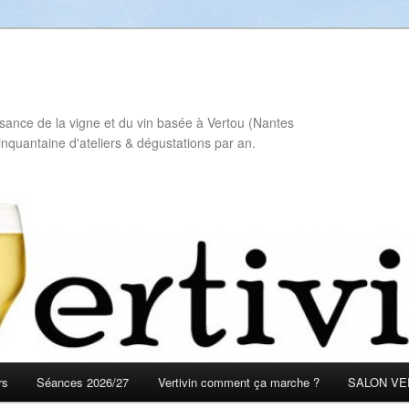
sance de la vigne et du vin basée à Vertou (Nantes
inquantaine d'ateliers & dégustations par an.
rs
Séances 2026/27
Vertivin comment ça marche ?
SALON VER