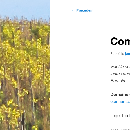
Navigation
←
Précédent
des
articles
Com
Publié le
jan
Voici le 
toutes ses
Romain.
Domaine 
etonnants
Léger trou
Nez assez 