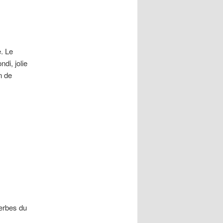
. Le
di, jolie
n de
erbes du