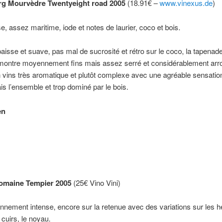
rg Mourvèdre Twentyeight road 2005
(18.91€ –
www.vinexus.de
)
e, assez maritime, iode et notes de laurier, coco et bois.
isse et suave, pas mal de sucrosité et rétro sur le coco, la tapenade
montre moyennement fins mais assez serré et considérablement arron
n vins très aromatique et plutôt complexe avec une agréable sensatio
ais l’ensemble et trop dominé par le bois.
en
)
omaine Tempier 2005
(25€ Vino Vini)
ement intense, encore sur la retenue avec des variations sur les h
 cuirs, le noyau.