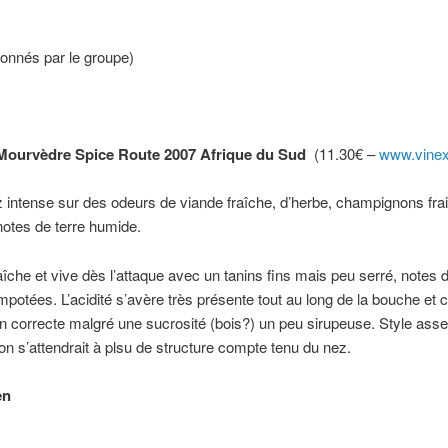
donnés par le groupe)
Mourvèdre Spice Route 2007 Afrique du Sud
(11.30€ –
www.vinex
intense sur des odeurs de viande fraîche, d’herbe, champignons frai
otes de terre humide.
îche et vive dès l’attaque avec un tanins fins mais peu serré, notes d
potées. L’acidité s’avère très présente tout au long de la bouche et 
n correcte malgré une sucrosité (bois?) un peu sirupeuse. Style ass
n s’attendrait à plsu de structure compte tenu du nez.
en