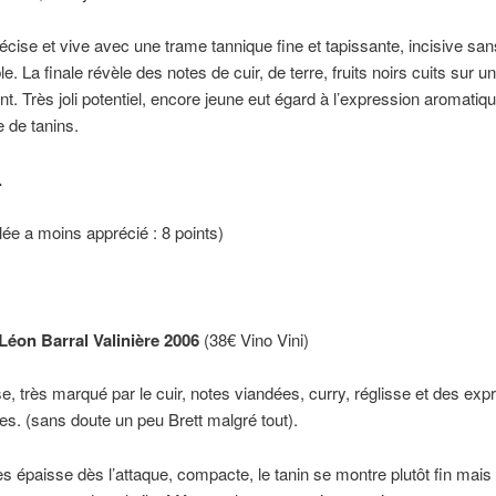
cise et vive avec une trame tannique fine et tapissante, incisive san
. La finale révèle des notes de cuir, de terre, fruits noirs cuits sur un
ant. Très joli potentiel, encore jeune eut égard à l’expression aromatiq
e de tanins.
.
ée a moins apprécié : 8 points)
éon Barral Valinière 2006
(38€ Vino Vini)
e, très marqué par le cuir, notes viandées, curry, réglisse et des exp
s. (sans doute un peu Brett malgré tout).
s épaisse dès l’attaque, compacte, le tanin se montre plutôt fin mais 