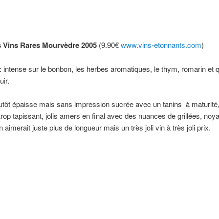
s Vins Rares Mourvèdre 2005
(9.90€
www.vins-etonnants.com
)
intense sur le bonbon, les herbes aromatiques, le thym, romarin et 
uir.
utôt épaisse mais sans impression sucrée avec un tanins
à maturité, 
trop tapissant, jolis amers en final avec des nuances de grillées, noy
 aimerait juste plus de longueur mais un très joli vin à très joli prix.