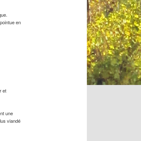
que.
 pointue en
r et
ent une
plus viandé