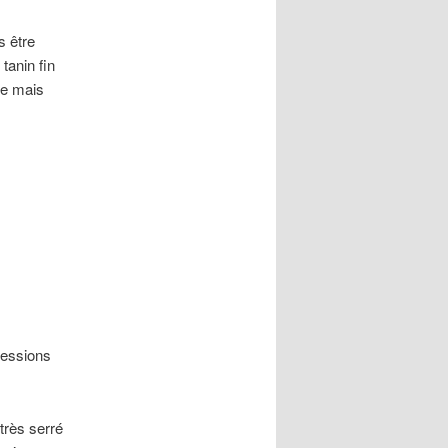
s être
 tanin fin
ue mais
ressions
très serré