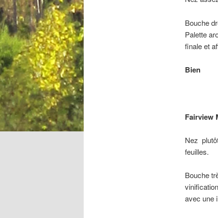
Bouche dro
Palette ar
finale et a
Bien
Fairview
Nez
plutô
feuilles.
Bouche trè
vinificati
avec une i