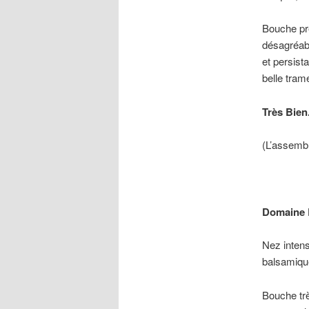
Bouche pré
désagréable
et persist
belle tram
Très Bien
(L’assembl
Domaine L
Nez intens
balsamique
Bouche trè