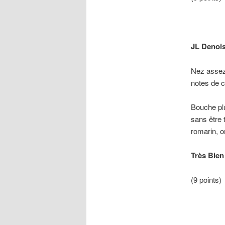
JL Denoi
Nez assez 
notes de c
Bouche pl
sans être 
romarin, on
Très Bien
(9 points)