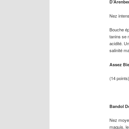
D’Arenbe
Nez intens
Bouche épa
tanins se 
acidité. U
salinité m
Assez Bi
(14 points
Bandol D
Nez moyenn
maquis, le