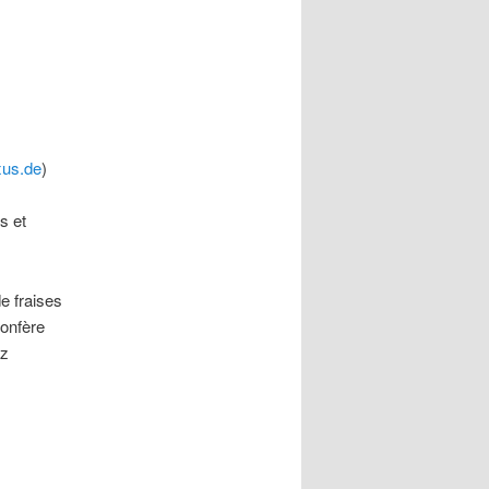
us.de
)
s et
e fraises
confère
ez