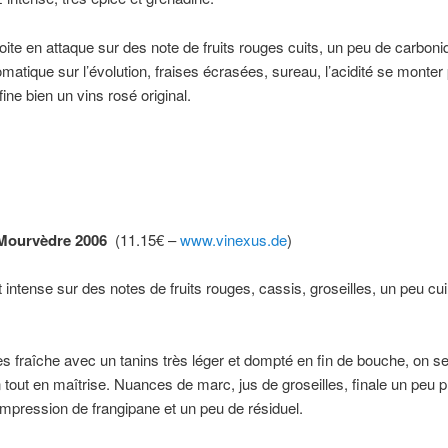
ite en attaque sur des note de fruits rouges cuits, un peu de carboni
omatique sur l’évolution, fraises écrasées, sureau, l’acidité se monter
ffine bien un vins rosé original.
 Mourvèdre 2006
(11.15€ –
www.vinexus.de
)
t intense sur des notes de fruits rouges, cassis, groseilles, un peu cui
s fraîche avec un tanins très léger et dompté en fin de bouche, on s
on tout en maîtrise. Nuances de marc, jus de groseilles, finale un peu 
mpression de frangipane et un peu de résiduel.