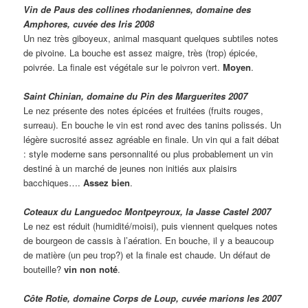
Vin de Paus des collines rhodaniennes, domaine des
Amphores, cuvée des Iris 2008
Un nez très giboyeux, animal masquant quelques subtiles notes
de pivoine. La bouche est assez maigre, très (trop) épicée,
poivrée. La finale est végétale sur le poivron vert.
Moyen
.
Saint Chinian, domaine du Pin des Marguerites 2007
Le nez présente des notes épicées et fruitées (fruits rouges,
surreau). En bouche le vin est rond avec des tanins polissés. Un
légère sucrosité assez agréable en finale. Un vin qui a fait débat
: style moderne sans personnalité ou plus probablement un vin
destiné à un marché de jeunes non initiés aux plaisirs
bacchiques….
Assez bien
.
Coteaux du Languedoc Montpeyroux, la Jasse Castel 2007
Le nez est réduit (humidité/moisi), puis viennent quelques notes
de bourgeon de cassis à l’aération. En bouche, il y a beaucoup
de matière (un peu trop?) et la finale est chaude. Un défaut de
bouteille?
vin non noté
.
Côte Rotie, domaine Corps de Loup, cuvée marions les 2007