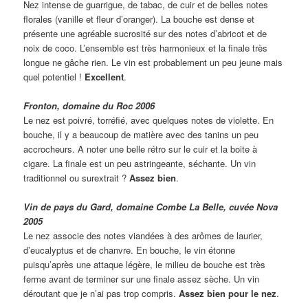
Nez intense de guarrigue, de tabac, de cuir et de belles notes
florales (vanille et fleur d’oranger). La bouche est dense et
présente une agréable sucrosité sur des notes d’abricot et de
noix de coco. L’ensemble est très harmonieux et la finale très
longue ne gâche rien. Le vin est probablement un peu jeune mais
quel potentiel !
Excellent
.
Fronton, domaine du Roc 2006
Le nez est poivré, torréfié, avec quelques notes de violette. En
bouche, il y a beaucoup de matière avec des tanins un peu
accrocheurs. A noter une belle rétro sur le cuir et la boite à
cigare. La finale est un peu astringeante, séchante. Un vin
traditionnel ou surextrait ?
Assez bien
.
Vin de pays du Gard, domaine Combe La Belle, cuvée Nova
2005
Le nez associe des notes viandées à des arômes de laurier,
d’eucalyptus et de chanvre. En bouche, le vin étonne
puisqu’après une attaque légère, le milieu de bouche est très
ferme avant de terminer sur une finale assez sèche. Un vin
déroutant que je n’ai pas trop compris.
Assez bien pour le nez
.