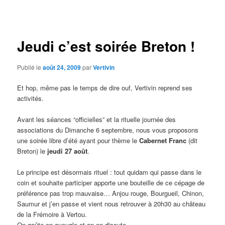
des
articles
Jeudi c’est soirée Breton !
Publié le
août 24, 2009
par
Vertivin
Et hop, même pas le temps de dire ouf, Vertivin reprend ses
activités.
Avant les séances “officielles” et la rituelle journée des
associations du Dimanche 6 septembre, nous vous proposons
une soirée libre d’été ayant pour thème le
Cabernet Franc
(dit
Breton) le
jeudi 27 août
.
Le principe est désormais rituel : tout quidam qui passe dans le
coin et souhaite participer apporte une bouteille de ce cépage de
préférence pas trop mauvaise… Anjou rouge, Bourgueil, Chinon,
Saumur et j’en passe et vient nous retrouver à 20h30 au château
de la Frémoire à Vertou.
On goûte en aveugle et on en discute.