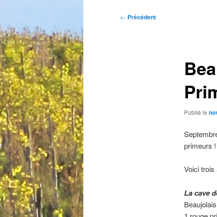
Navigation
←
Précédent
des
articles
Bea
Pri
Publié le
no
Septembre 
primeurs !
Voici troi
La cave 
Beaujolais
1 rouge pr