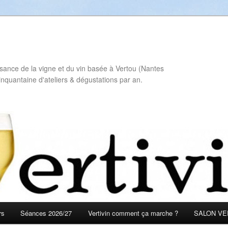
sance de la vigne et du vin basée à Vertou (Nantes
inquantaine d'ateliers & dégustations par an.
rs
Séances 2026/27
Vertivin comment ça marche ?
SALON VER