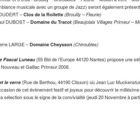
ambiance musicale avec un groupe de Jazz) seront également présent
COUDERT –
Clos de la Roilette
(Brouilly – Fleurie)
aul DUBOST –
Domaine du Tracot
(Beaujolais Villages Primeur – Mo
ierre LARGE –
Domaine Cheysson
(Chiroubles)
e Pascal Luneau
(55 Bld de l’Europe 44120 Nantes) propose une sél
 Nouveau et Gaillac Primeur 2008.
et le verre
(Rue de Berthou, 44190 Clisson) où Jean Luc Muckenstu
’occasion de cet évènement festif et joyeux pour découvrir le millésime
a sélection sous le signe de la convivialité (jeudi 20 Novembre à parti