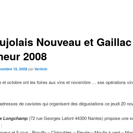
ujolais Nouveau et Gaillac
meur 2008
vembre 18, 2008
par
Vertivin
et octobre ont les foires aux vins et novembre … ses opérations vi
s adresses de cavistes qui organisent des dégustations ce jeudi 20 n
de Longchamp
(72 rue Georges Lafont 44300 Nantes) propose une sé
 :
imeur et 5 crus : Brouilly – Chiroubles – Fleurie – Moulin à vent – Mo