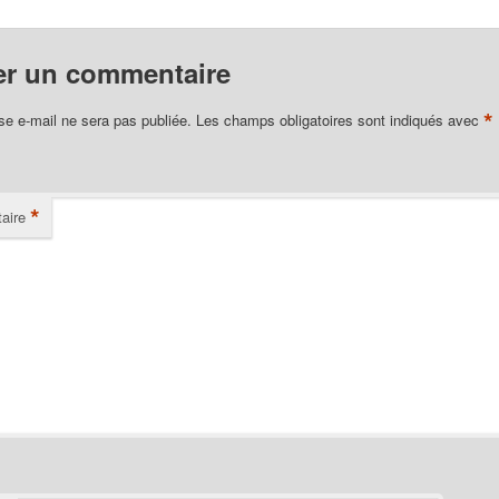
er un commentaire
*
se e-mail ne sera pas publiée.
Les champs obligatoires sont indiqués avec
*
aire