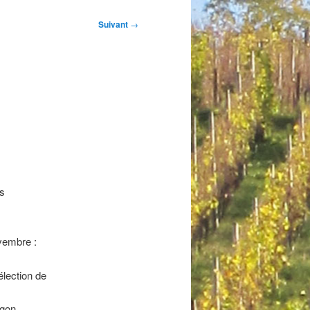
Suivant
→
ns
ovembre :
lection de
rgon.