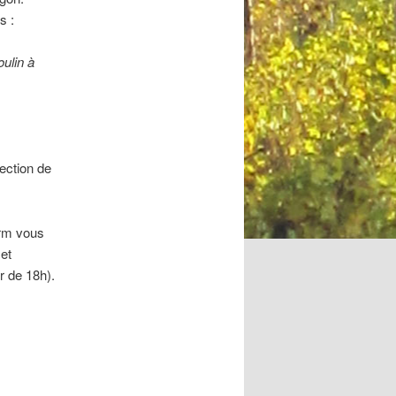
s :
ulin à
ection de
rm vous
 et
r de 18h).