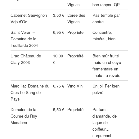
Vignes
bon rapport QP
Cabernet Sauvignon
3,50 €
L’orée des
Pas terrible par
Vdp d’Oc
Vignes
contre
Saint Véran –
6,95 €
Propriété
Concentré,
Domaine de la
minéral, bien.
Feuillarde 2004
Lirac Château de
10,00
Propriété
Bien mûr fruité
Clary 2003
€
mais un chouye
fermentaire en
finale : à revoir.
Marcillac Domaine du
6,75 €
Vino Vini
Un joli Fer bien
Cros Lo Sang del
poivré.
Pays
Domaine de la
5,50 €
Propriété
Parfums
Coume du Roy
d’amande, de
Macabeo
laque de
coiffeur…
surprenant