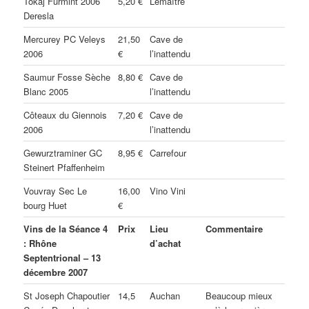
Tokaj Furmint 2006
5,20 €
Lemaître
Deresla
Mercurey PC Veleys
21,50
Cave de
2006
€
l’inattendu
Saumur Fosse Sèche
8,80 €
Cave de
Blanc 2005
l’inattendu
Côteaux du Giennois
7,20 €
Cave de
2006
l’inattendu
Gewurztraminer GC
8,95 €
Carrefour
Steinert Pfaffenheim
Vouvray Sec Le
16,00
Vino Vini
bourg Huet
€
Vins de la Séance 4
Prix
Lieu
Commentaire
: Rhône
d’achat
Septentrional – 13
décembre 2007
St Joseph Chapoutier
14,5
Auchan
Beaucoup mieux