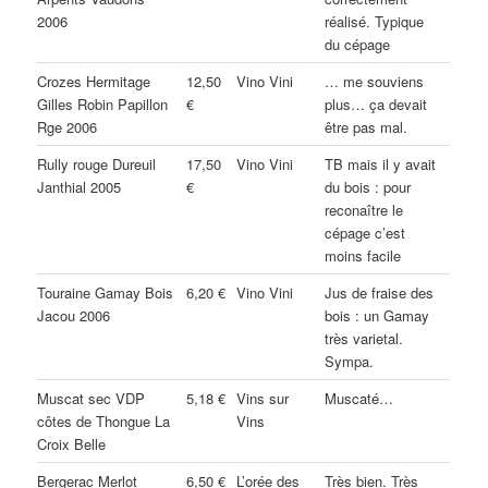
2006
réalisé. Typique
du cépage
Crozes Hermitage
12,50
Vino Vini
… me souviens
Gilles Robin Papillon
€
plus… ça devait
Rge 2006
être pas mal.
Rully rouge Dureuil
17,50
Vino Vini
TB mais il y avait
Janthial 2005
€
du bois : pour
reconaître le
cépage c’est
moins facile
Touraine Gamay Bois
6,20 €
Vino Vini
Jus de fraise des
Jacou 2006
bois : un Gamay
très varietal.
Sympa.
Muscat sec VDP
5,18 €
Vins sur
Muscaté…
côtes de Thongue La
Vins
Croix Belle
Bergerac Merlot
6,50 €
L’orée des
Très bien. Très