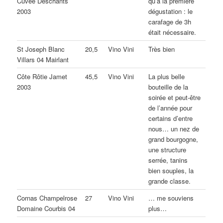
Cuvée Deschants
qu’à la première
2003
dégustation : le
carafage de 3h
était nécessaire.
St Joseph Blanc
20,5
Vino Vini
Très bien
Villars 04 Mairlant
Côte Rôtie Jamet
45,5
Vino Vini
La plus belle
2003
bouteille de la
soirée et peut-être
de l’année pour
certains d’entre
nous… un nez de
grand bourgogne,
une structure
serrée, tanins
bien souples, la
grande classe.
Cornas Champelrose
27
Vino Vini
… me souviens
Domaine Courbis 04
plus…