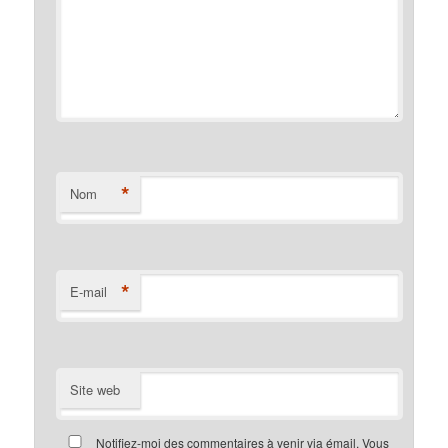
*
Nom
*
E-mail
Site web
Notifiez-moi des commentaires à venir via émail. Vous