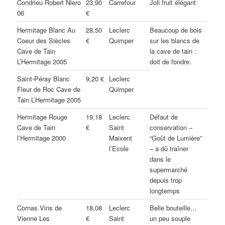
Condrieu Robert Niero
23,90
Carrefour
Joli fruit élégant
06
€
Hermitage Blanc Au
28,50
Leclerc
Beaucoup de bois
Coeur des Siècles
€
Quimper
sur les blancs de
Cave de Tain
la cave de tain :
L’Hermitage 2005
doit de fondre.
Saint-Péray Blanc
9,20 €
Leclerc
Fleur de Roc Cave de
Quimper
Tain L’Hermitage 2005
Hermitage Rouge
19,18
Leclerc
Défaut de
Cave de Tain
€
Saint
conservation –
l’Hermitage 2000
Maixent
“Goût de Lumière”
l’Ecole
– a dû traîner
dans le
supermarché
depuis trop
longtemps
Cornas Vins de
18,08
Leclerc
Belle bouteille…
Vienne Les
€
Saint
un peu souple