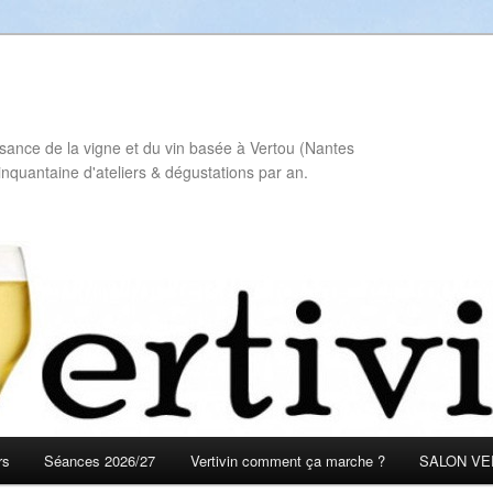
sance de la vigne et du vin basée à Vertou (Nantes
inquantaine d'ateliers & dégustations par an.
rs
Séances 2026/27
Vertivin comment ça marche ?
SALON VER