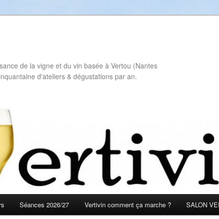
sance de la vigne et du vin basée à Vertou (Nantes
inquantaine d'ateliers & dégustations par an.
rs
Séances 2026/27
Vertivin comment ça marche ?
SALON VER