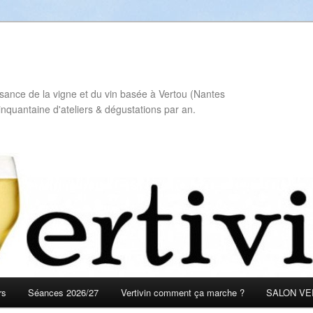
sance de la vigne et du vin basée à Vertou (Nantes
inquantaine d'ateliers & dégustations par an.
rs
Séances 2026/27
Vertivin comment ça marche ?
SALON VER