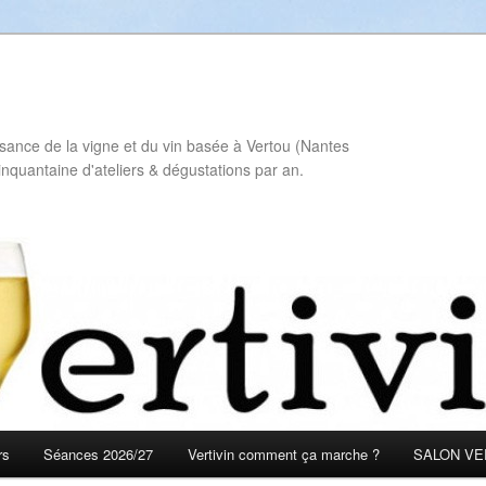
sance de la vigne et du vin basée à Vertou (Nantes
inquantaine d'ateliers & dégustations par an.
rs
Séances 2026/27
Vertivin comment ça marche ?
SALON VER